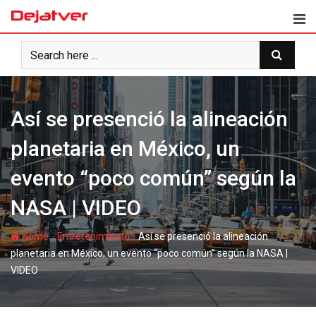
Skip
to
content
Así se presenció la alineación
planetaria en México, un
evento “poco común” según la
NASA | VIDEO
-
-
Home
Entretenimiento
Así se presenció la alineación
planetaria en México, un evento “poco común” según la NASA |
VIDEO