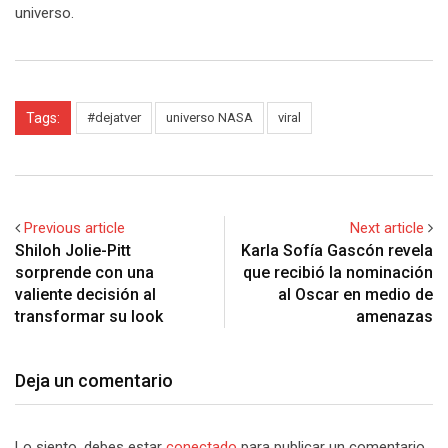
universo.
Tags:
#dejatver
universo NASA
viral
Previous article
Next article
Shiloh Jolie-Pitt
Karla Sofía Gascón revela
sorprende con una
que recibió la nominación
valiente decisión al
al Oscar en medio de
transformar su look
amenazas
Deja un comentario
Lo siento, debes estar
conectado
para publicar un comentario.