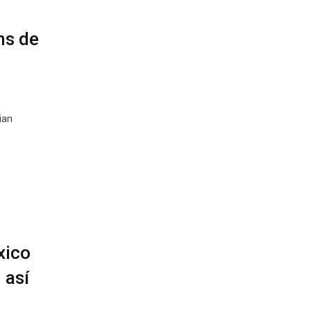
ns de
ian
xico
 así