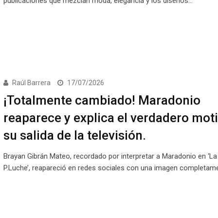
publicaciones que mezclan moda, elegancia y los diseños…
Raúl Barrera
17/07/2026
¡Totalmente cambiado! Maradonio
reaparece y explica el verdadero mot
su salida de la televisión.
Brayan Gibrán Mateo, recordado por interpretar a Maradonio en ‘La
P.Luche’, reapareció en redes sociales con una imagen completam