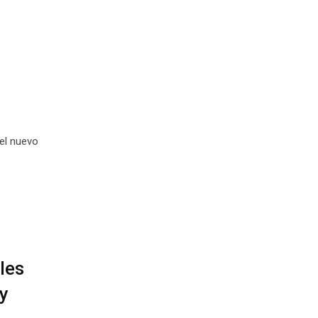
el nuevo
lles
y