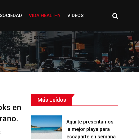
SOCIEDAD
VIDA HEALTHY
VIDEOS
Más Leídos
oks en
erano.
Aquí te presentamos
la mejor playa para
e
escaparte en semana