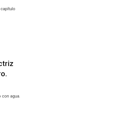
capítulo
ctriz
ro.
o con agua.