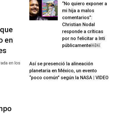
“No quiero exponer a
mi hija a malos
comentarios”:
Christian Nodal
 que
responde a críticas
o en
por no felicitar a Inti
públicamente￼￼
es
rada en los
Así se presenció la alineación
planetaria en México, un evento
“poco común” según la NASA | VIDEO
empo