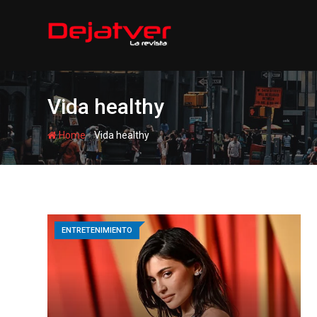
Skip
to
content
Vida healthy
-
Home
Vida healthy
ENTRETENIMIENTO