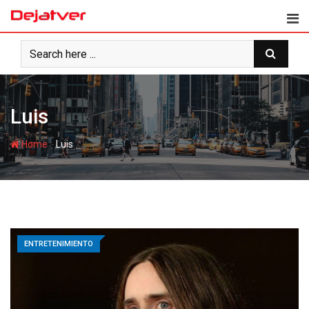
Skip
to
content
Luis
-
Home
Luis
ENTRETENIMIENTO