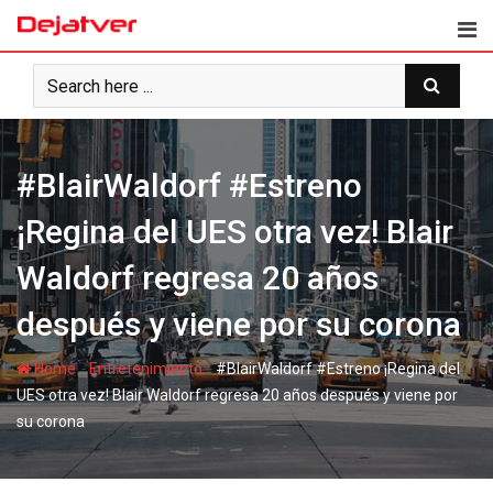
Skip
to
content
#BlairWaldorf #Estreno
¡Regina del UES otra vez! Blair
Waldorf regresa 20 años
después y viene por su corona
-
-
Home
Entretenimiento
#BlairWaldorf #Estreno ¡Regina del
UES otra vez! Blair Waldorf regresa 20 años después y viene por
su corona