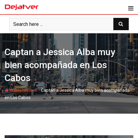
Skip
to
content
Captan a Jessica Alba muy
bien acompañada en Los
Cabos
-
-
Home
Nuevo
Captan a Jessica Alba muy bien acompañada
en Los Cabos