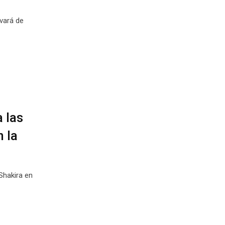
evará de
 las
 la
Shakira en