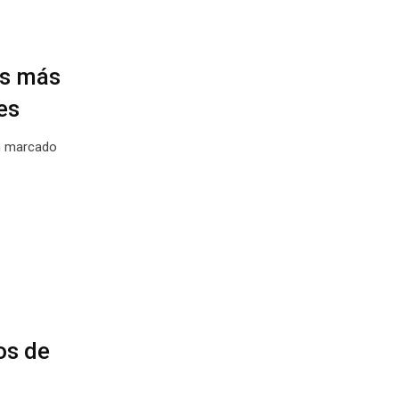
os más
es
n marcado
os de