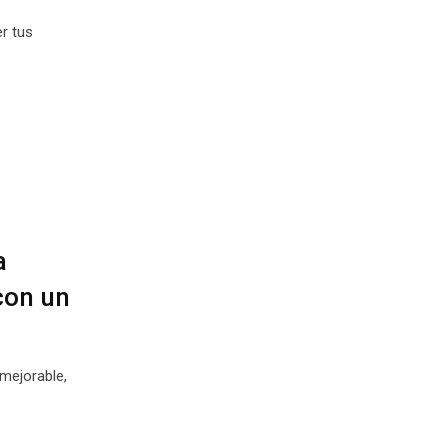
r tus
a
 con un
nmejorable,