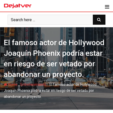
Skip
to
content
El famoso actor de Hollywood
Joaquín Phoenix podría estar
en riesgo de ser vetado por
abandonar un proyecto.
-
-
Home
Entretenimiento
El famoso actor de Hollywood
Joaquín Phoenix podría estar en riesgo de ser vetado por
abandonar un proyecto.