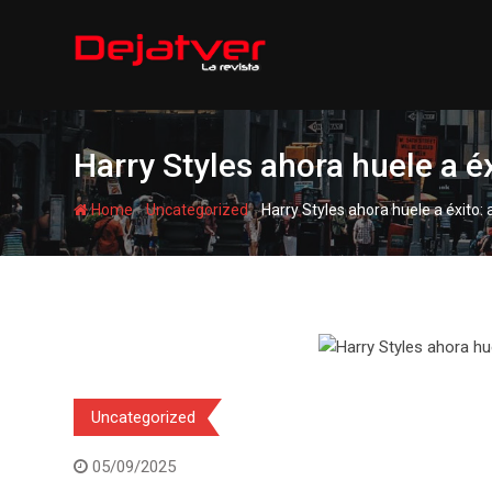
Skip
to
content
Harry Styles ahora huele a é
-
-
Home
Uncategorized
Harry Styles ahora huele a éxito:
Uncategorized
05/09/2025