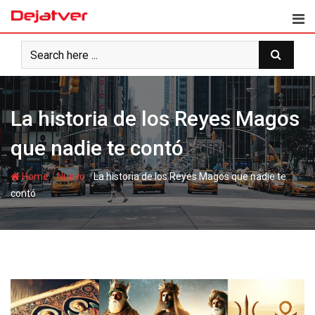
Skip
to
content
La historia de los Reyes Magos
que nadie te contó
-
-
Home
Nuevo
La historia de los Reyes Magos que nadie te
contó