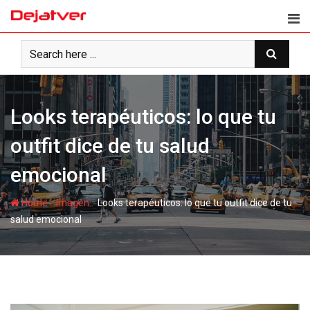
Skip
to
content
Looks terapéuticos: lo que tu
outfit dice de tu salud
emocional
-
-
Home
Imagen
Looks terapéuticos: lo que tu outfit dice de tu
salud emocional