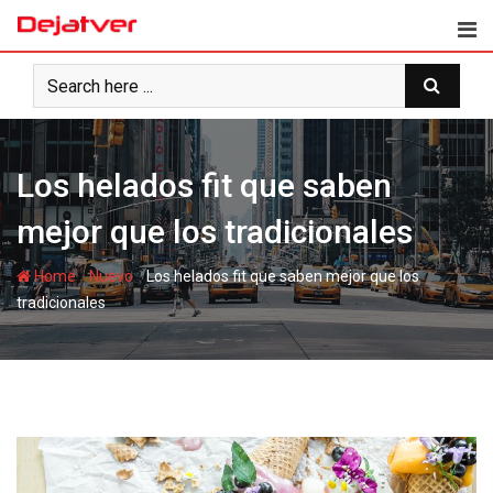
Skip
to
content
Los helados fit que saben
mejor que los tradicionales
-
-
Home
Nuevo
Los helados fit que saben mejor que los
tradicionales