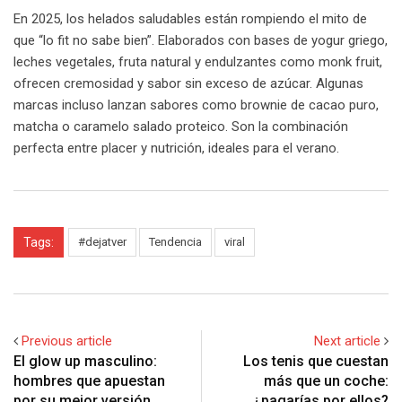
En 2025, los helados saludables están rompiendo el mito de
que “lo fit no sabe bien”. Elaborados con bases de yogur griego,
leches vegetales, fruta natural y endulzantes como monk fruit,
ofrecen cremosidad y sabor sin exceso de azúcar. Algunas
marcas incluso lanzan sabores como brownie de cacao puro,
matcha o caramelo salado proteico. Son la combinación
perfecta entre placer y nutrición, ideales para el verano.
Tags:
#dejatver
Tendencia
viral
Previous article
Next article
El glow up masculino:
Los tenis que cuestan
hombres que apuestan
más que un coche:
por su mejor versión
¿pagarías por ellos?