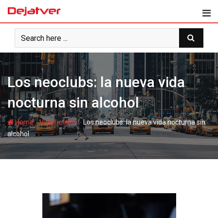
Skip
to
content
Los neoclubs: la nueva vida
nocturna sin alcohol
-
-
Home
Vida healthy
Los neoclubs: la nueva vida nocturna sin
alcohol