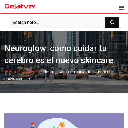
Skip
to
content
Neuroglow: cómo cuidar tu
cerebro es el nuevo skincare
-
-
Home
Sociedad
Neuroglow: cómo cuidar tu cerebro es el
nuevo skincare