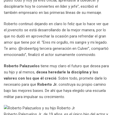
pulso todo y hoy ya eres oficial, aprendiste a obedecer y
disciplinarte hoy te conviertes en líder y jefe”, escribió el
también empresario en las primeras líneas de su mensaje.
Roberto continuó dejando en claro lo feliz que lo hace ver que
el jovencito se está desarrollando de la mejor manera, por lo
que no dudó en aprovechar la ocasión para refrendar el gran
amor que tiene por él. “Eres mi orgullo, mi sangre y mi legado.
Te amo. @robeertpg tercera generación en Culver”, compartió
emocionado”, finalizó el actor sumamente conmovido.
Roberto Palazuelos
tiene muy claro el futuro que desea para
su hijo y al menos,
desea heredarle la disciplina y los
valores con los que él creció
. Sobre todo, promete darle lo
necesario para que
Roberto Jr.
construya su propio camino
bajo las mejores bases. De ahí que haya elegido una escuela
militar para impulsar su crecimiento.
Roberto Palazuelos Jr., de 19 años, es el único hijo del actor y