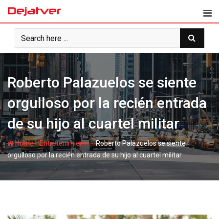
Skip
to
content
Roberto Palazuelos se siente
orgulloso por la recién entrada
de su hijo al cuartel militar
-
-
Home
Entretenimiento
Roberto Palazuelos se siente
orgulloso por la recién entrada de su hijo al cuartel militar