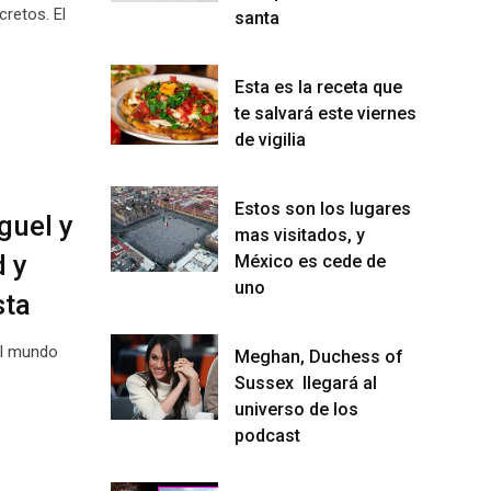
cretos. El
santa
Esta es la receta que
te salvará este viernes
de vigilia
Estos son los lugares
guel y
mas visitados, y
 y
México es cede de
uno
sta
el mundo
Meghan, Duchess of
Sussex llegará al
universo de los
podcast