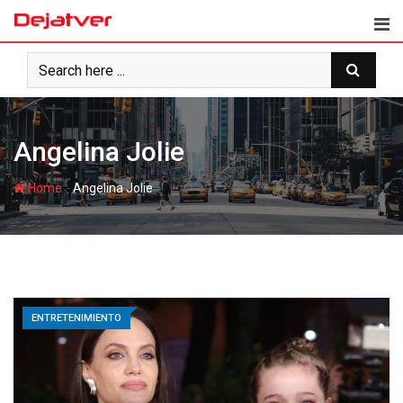
Skip
to
content
Angelina Jolie
-
Home
Angelina Jolie
ENTRETENIMIENTO