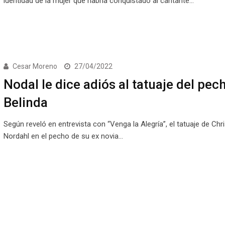
identidad de la mujer que habría conquistado al cantante…
Cesar Moreno
27/04/2022
Nodal le dice adiós al tatuaje del pec
Belinda
Según reveló en entrevista con “Venga la Alegría”, el tatuaje de Chri
Nordahl en el pecho de su ex novia…