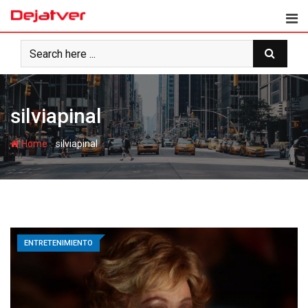
Skip
to
content
silviapinal
-
Home
silviapinal
ENTRETENIMIENTO