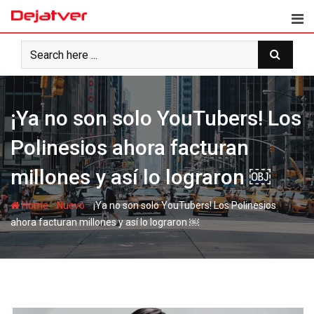
Skip
to
content
¡Ya no son solo YouTubers! Los
Polinesios ahora facturan
millones y así lo lograron ￼
-
-
Home
Nuevo
¡Ya no son solo YouTubers! Los Polinesios
ahora facturan millones y así lo lograron ￼