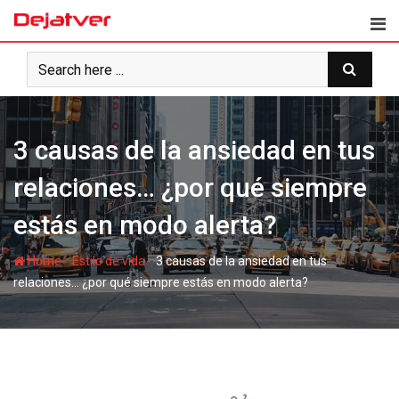
Skip
to
content
3 causas de la ansiedad en tus
relaciones… ¿por qué siempre
estás en modo alerta?
-
-
Home
Estilo de vida
3 causas de la ansiedad en tus
relaciones… ¿por qué siempre estás en modo alerta?