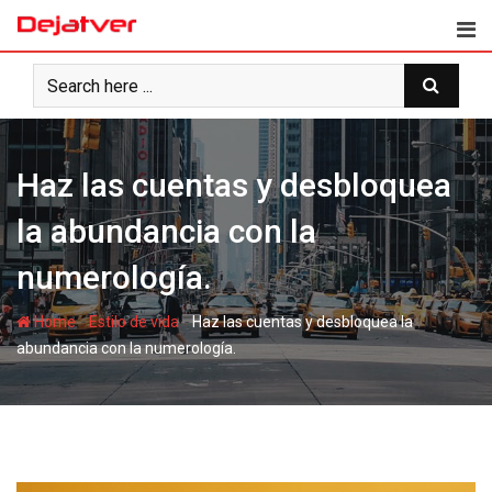
Skip
to
content
Haz las cuentas y desbloquea
la abundancia con la
numerología.
-
-
Home
Estilo de vida
Haz las cuentas y desbloquea la
abundancia con la numerología.