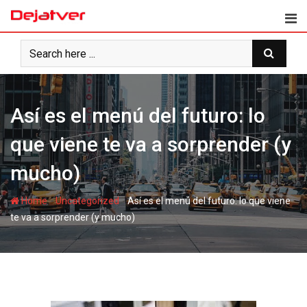
Skip
to
content
Así es el menú del futuro: lo
que viene te va a sorprender (y
mucho)
-
-
Home
Uncategorized
Así es el menú del futuro: lo que viene
te va a sorprender (y mucho)