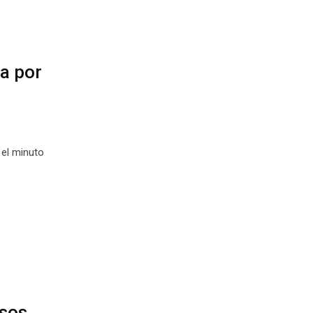
a por
 el minuto
osos