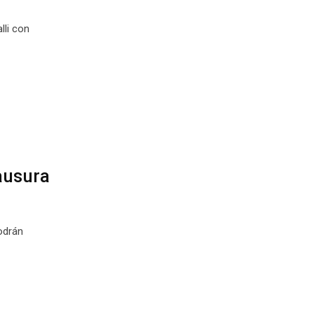
li con
ausura
odrán