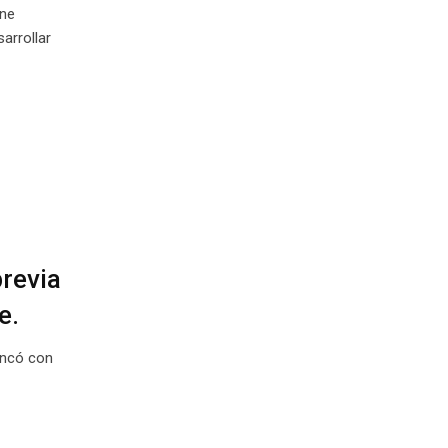
ine
arrollar
previa
e.
ancó con