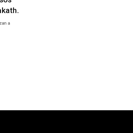
akath.
zan a