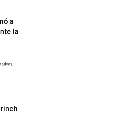
gnó a
nte la
tativas,
Grinch