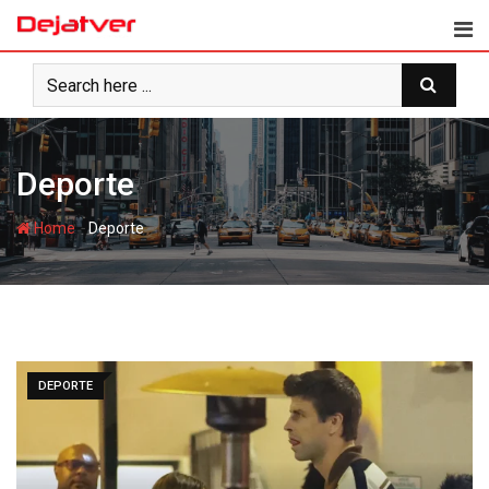
Skip
to
content
Deporte
-
Home
Deporte
DEPORTE