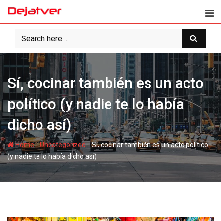
Skip
to
content
Sí, cocinar también es un acto
político (y nadie te lo había
dicho así)
-
-
Home
Uncategorized
Sí, cocinar también es un acto político
(y nadie te lo había dicho así)