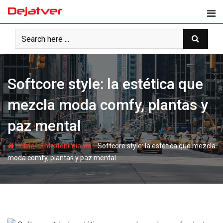
Skip
to
content
Softcore style: la estética que
mezcla moda comfy, plantas y
paz mental
-
-
Home
Entretenimiento
Softcore style: la estética que mezcla
moda comfy, plantas y paz mental