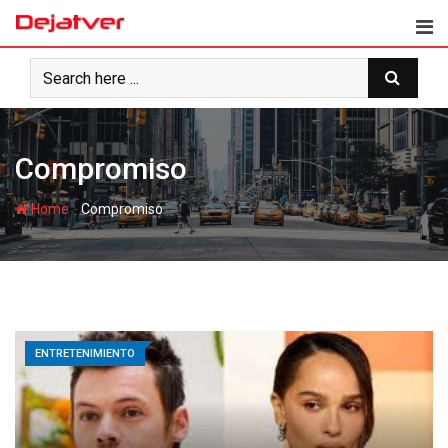
Skip
to
content
Compromiso
-
Home
Compromiso
ENTRETENIMIENTO