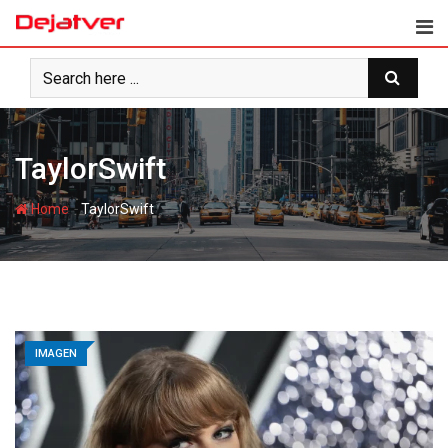
Skip
to
content
TaylorSwift
-
Home
TaylorSwift
IMAGEN