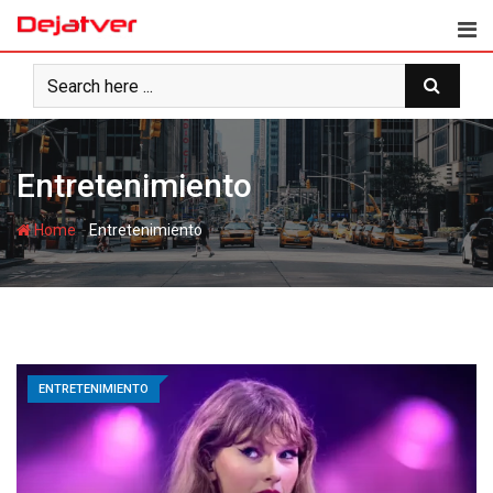
Skip
to
content
Entretenimiento
-
Home
Entretenimiento
ENTRETENIMIENTO