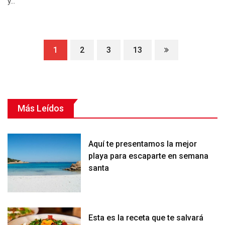
y…
1
2
3
13
Más Leídos
Aquí te presentamos la mejor
playa para escaparte en semana
santa
Esta es la receta que te salvará